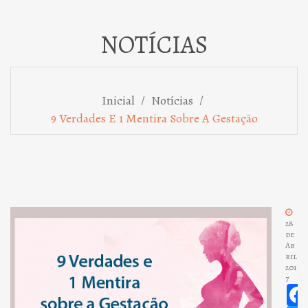
NOTÍCIAS
/
/
Inicial
Notícias
9 Verdades E 1 Mentira Sobre A Gestação
28
de
Ab
ril
201
7